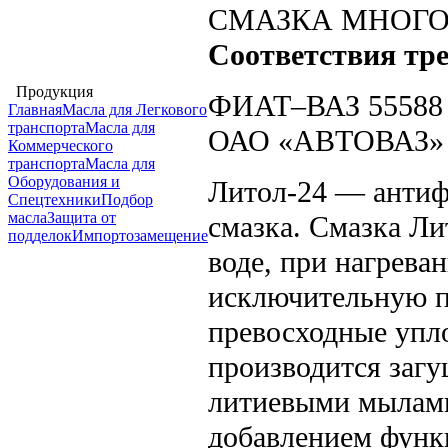
СМАЗКА МНОГО
Соответствия тр
Продукция
ФИАТ–ВАЗ 55588
Главная
Масла для Легкового
транспорта
Масла для
ОАО «АВТОВАЗ»
Коммерческого
транспорта
Масла для
Оборудования и
Литол-24 — антиф
Cпецтехники
Подбор
масла
Защита от
смазка. Смазка Ли
подделок
Импортозамещение
воде, при нагрева
исключительную пр
превосходные упл
производится заг
литиевыми мылами
добавлением функ