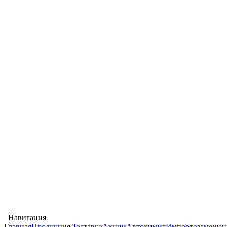
Навигация
Главная
Продукция
Доставка
Акции
Автохимия
Импортозамещен